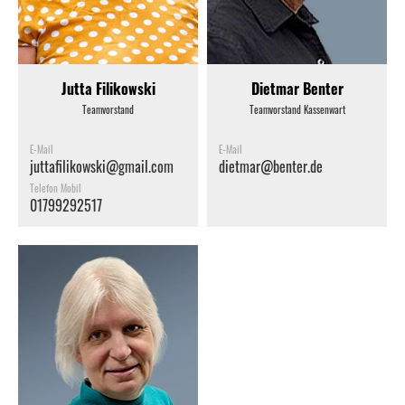
Jutta Filikowski
Dietmar Benter
Teamvorstand
Teamvorstand Kassenwart
E-Mail
E-Mail
juttafilikowski@gmail.com
dietmar@benter.de
Telefon Mobil
01799292517