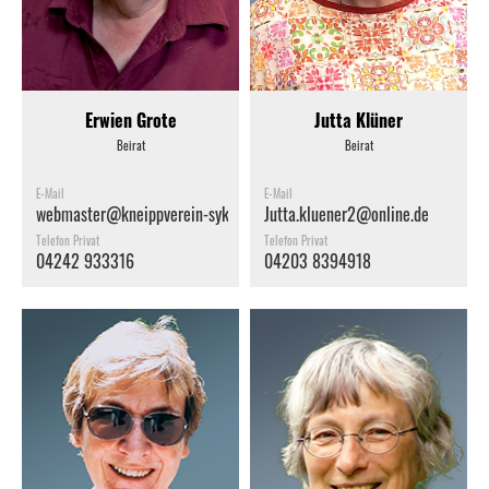
Erwien Grote
Jutta Klüner
Beirat
Beirat
E-Mail
E-Mail
webmaster@kneippverein-syke.de
Jutta.kluener2@online.de
Telefon Privat
Telefon Privat
04242 933316
04203 8394918