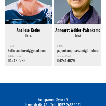
Aneliese Kothe
Annegret Wöhler-Pajenkamp
Beirat
Beirat
E-Mail
E-Mail
kothe.aneliese@gmail.com
pajenkamp-bassum@t-online.de
Telefon Privat
Telefon Privat
04242 7269
04241 4629
Kneippverein Syke e.V.
Hauptstraße 43 - Tel.: ‭​‭ 0152 24553021